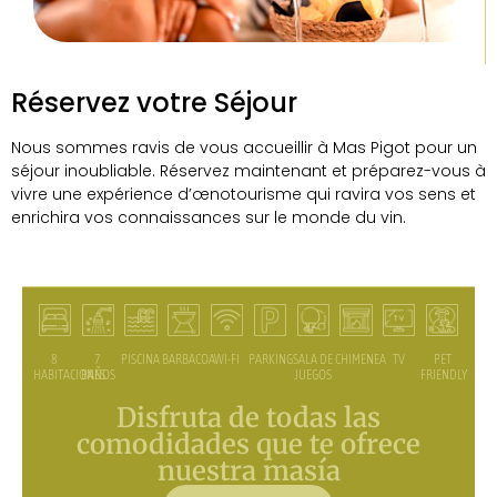
Réservez votre Séjour
Nous sommes ravis de vous accueillir à Mas Pigot pour un
séjour inoubliable. Réservez maintenant et préparez-vous à
vivre une expérience d’œnotourisme qui ravira vos sens et
enrichira vos connaissances sur le monde du vin.
7
PISCINA
BARBACOA
WI-FI
PARKING
SALA DE
CHIMENEA
TV
PET
8
BAÑOS
JUEGOS
FRIENDLY
HABITACIONES
Disfruta de todas las
comodidades que te ofrece
nuestra masía