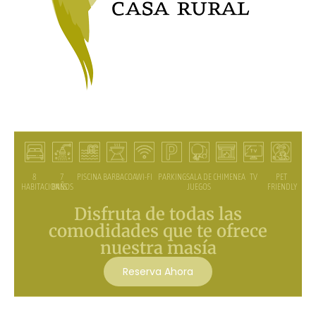
7
PISCINA
BARBACOA
WI-FI
PARKING
SALA DE
CHIMENEA
TV
PET
8
BAÑOS
JUEGOS
FRIENDLY
HABITACIONES
Disfruta de todas las
comodidades que te ofrece
nuestra masía
Reserva Ahora